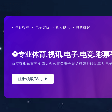
欢迎来到星空体育官方网站！专业体育赛事资讯平台
★
星空体育 XINGKONG
2024