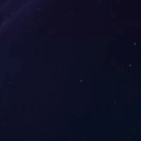
🏀
篮球专区
CBA、NBA、国际篮联赛事汇总
影响
显。从传统的4-4-2到如今的3-5-2，甚至是不断变换阵型的
。星空体育资深分析师团队通过对大量比赛数据的拆解，为您揭
块实时更新射手榜、积分榜及球员评分，为您提供最专业的观赛