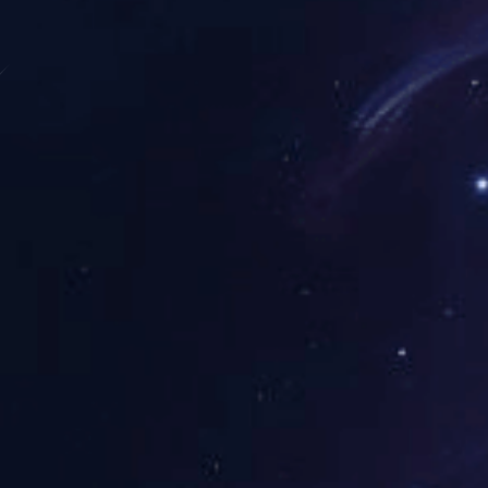
传统豪门球队将在客场展开生死搏杀，星空体育为您带
位赛前分析。
2小时前
阅读 
世界杯
回顾世界杯经典时刻：那些让全世界沸腾的
从贝利的帽子戏法到齐达内的头球，世界杯历史上有太
难忘的瞬间。星空体育整理了一份经典回顾录，重温足
的荣耀与梦想。