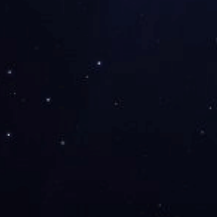
助。
关于我们
快速链
星空(中国)xingkong·官方网站是领先的综合
赛事中心
体育赛事资讯平台。我们致力于为全球体育
球队百科
迷提供最及时、最专业、最全面的赛事报道
球员资料
和数据分析服务。
体育知识
© 2024 星空