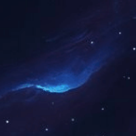
昨天
阅读 
网球
法网速递：红土场上的速度与激情
法国网球公开赛正在进行中，顶尖高手们在红土场上展
角逐。本站赛事看点十足，多位世界排名前列的选手均
冠。
3天前
阅读