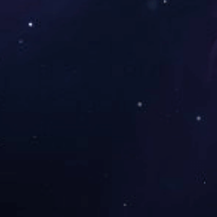
⚽
足球专区
五大联赛、欧冠、世界杯全覆盖
深度分析与数据
星空体育观点：战术演变对现代足球的
在当代高水平足球比赛中，战术体系的重要性日益凸
置足球，教练们的博弈成为了赛场外的一大看点
这些战术背后的深层逻辑。同时，我们的数据板