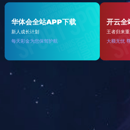
汇聚全球顶级赛
今日赛事 · 实时比分
曼
湖