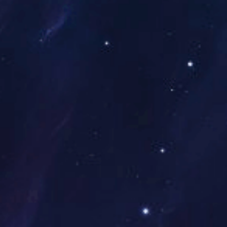
里
拜仁慕尼黑
未开赛 20:00
更
NBA
突
NBA季后赛激战正酣：巨星闪耀，新秀崛起
随着季后赛深入，各支球队的核心球员纷纷展现出统治力
空体育NBA专区特别策划了“新星力量”专题，带您关注那
。两支