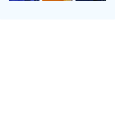
传统豪门球队将在客场展开生死搏杀，星空体育为您带来全方
位赛前分析。
2小时前
阅读 12,345
NBA
NBA季后赛激战正酣：巨星闪耀，新秀崛起
随着季后赛深入，各支球队的核心球员纷纷展现出统治力。星
空体育NBA专区特别策划了“新星力量”专题，带您关注那些改变
比赛的年轻面孔。